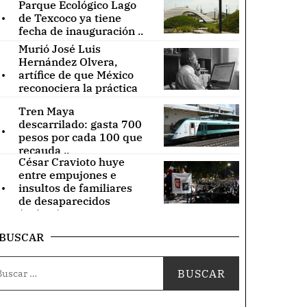
Parque Ecológico Lago
.
de Texcoco ya tiene
fecha de inauguración ..
Murió José Luis
Hernández Olvera,
.
artífice de que México
reconociera la práctica
de acupuntura ..
Tren Maya
.
descarrilado: gasta 700
pesos por cada 100 que
recauda ..
César Cravioto huye
entre empujones e
.
insultos de familiares
de desaparecidos
(Videos) ..
BUSCAR