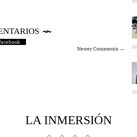
JU
ENTARIOS
Facebook
MI
Newer Comments →
20
LA INMERSIÓN