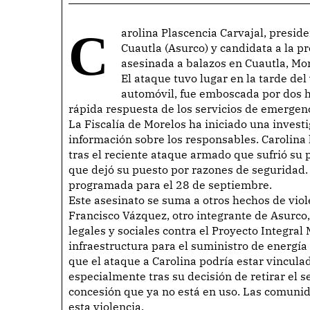
Carolina Plascencia Carvajal, presidenta interina de la Asociación de Usuarios del Río
Cuautla (Asurco) y candidata a la pr
asesinada a balazos en Cuautla, Mor
El ataque tuvo lugar en la tarde del
automóvil, fue emboscada por dos h
rápida respuesta de los servicios de emergencia
La Fiscalía de Morelos ha iniciado una invest
información sobre los responsables. Carolina
tras el reciente ataque armado que sufrió su
que dejó su puesto por razones de seguridad.
programada para el 28 de septiembre.
Este asesinato se suma a otros hechos de viol
Francisco Vázquez, otro integrante de Asurco
legales y sociales contra el Proyecto Integra
infraestructura para el suministro de energía
que el ataque a Carolina podría estar vinculad
especialmente tras su decisión de retirar el
concesión que ya no está en uso. Las comunid
esta violencia.