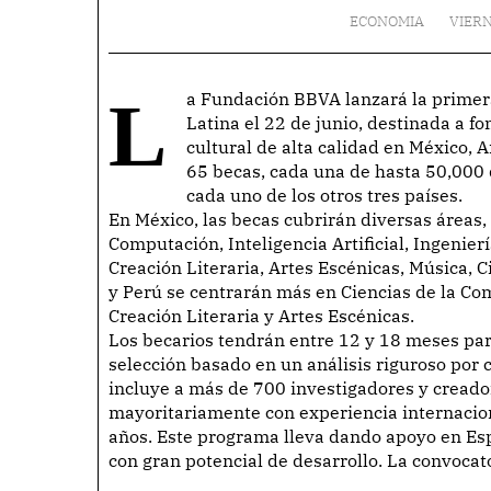
ECONOMIA
VIERN
La Fundación BBVA lanzará la primera convocatoria de las Becas Leonardo en América
Latina el 22 de junio, destinada a fo
cultural de alta calidad en México, 
65 becas, cada una de hasta 50,000 
cada uno de los otros tres países.
En México, las becas cubrirán diversas áreas, 
Computación, Inteligencia Artificial, Ingenier
Creación Literaria, Artes Escénicas, Música,
y Perú se centrarán más en Ciencias de la Co
Creación Literaria y Artes Escénicas.
Los becarios tendrán entre 12 y 18 meses par
selección basado en un análisis riguroso por
incluye a más de 700 investigadores y creado
mayoritariamente con experiencia internacion
años. Este programa lleva dando apoyo en Es
con gran potencial de desarrollo. La convocato