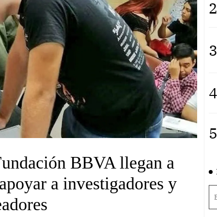
2
3
4
5
Fundación BBVA llegan a
apoyar a investigadores y
eadores