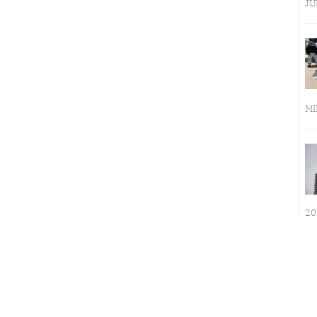
JU
MI
20
LA INMERSIÓN