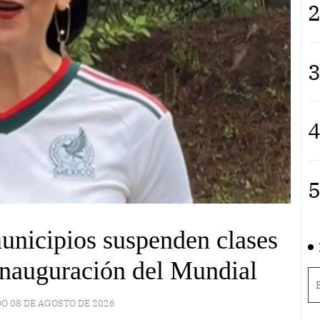
2
3
4
5
nicipios suspenden clases
inauguración del Mundial
O 08 DE AGOSTO DE 2026