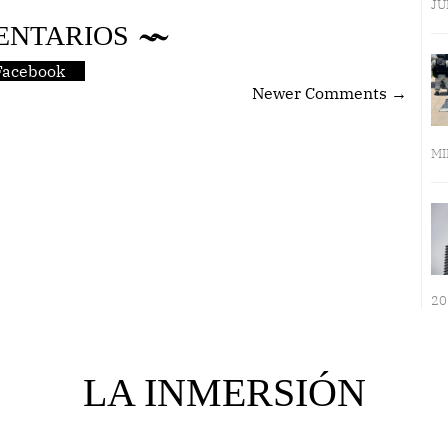
JU
ENTARIOS
Facebook
Newer Comments →
MI
20
LA INMERSIÓN