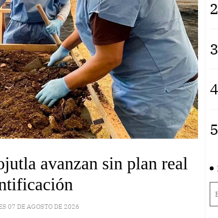
2
3
4
5
ojutla avanzan sin plan real
ntificación
ES 07 DE AGOSTO DE 2026