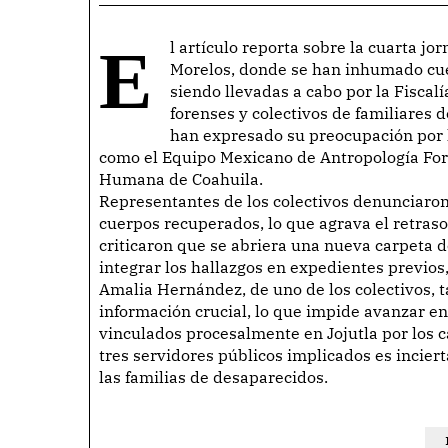
El artículo reporta sobre la cuarta jornada de exhumaciones en una fosa común en Jojutla,
Morelos, donde se han inhumado cue
siendo llevadas a cabo por la Fiscal
forenses y colectivos de familiares
han expresado su preocupación por 
como el Equipo Mexicano de Antropología Fore
Humana de Coahuila.
Representantes de los colectivos denunciaron l
cuerpos recuperados, lo que agrava el retras
criticaron que se abriera una nueva carpeta d
integrar los hallazgos en expedientes previos,
Amalia Hernández, de uno de los colectivos, t
información crucial, lo que impide avanzar en
vinculados procesalmente en Jojutla por los c
tres servidores públicos implicados es inciert
las familias de desaparecidos.