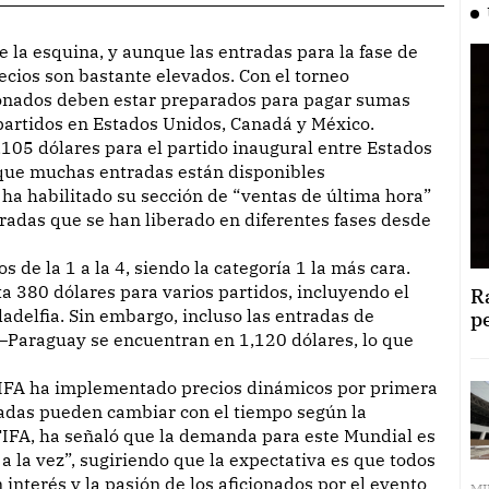
ecios son bastante elevados. Con el torneo
cionados deben estar preparados para pagar sumas
s partidos en Estados Unidos, Canadá y México.
,105 dólares para el partido inaugural entre Estados
que muchas entradas están disponibles
a habilitado su sección de “ventas de última hora”
radas que se han liberado en diferentes fases desde
 de la 1 a la 4, siendo la categoría 1 la más cara.
 380 dólares para varios partidos, incluyendo el
R
ladelfia. Sin embargo, incluso las entradas de
p
s–Paraguay se encuentran en 1,120 dólares, lo que
 FIFA ha implementado precios dinámicos por primera
ntradas pueden cambiar con el tiempo según la
FIFA, ha señaló que la demanda para este Mundial es
 la vez”, sugiriendo que la expectativa es que todos
n interés y la pasión de los aficionados por el evento