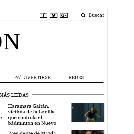
Buscar
ÓN
PA' DIVERTIRSE
REDES
MÁS LEÍDAS
Haramara Gaitán,
víctima de la familia
.
que controla el
bádminton en Nuevo
León ..
Presidente de Mazda