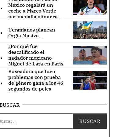
.
México regalará un
coche a Marco Verde
por medalla olímpica ..
.
Ucranianos planean
Orgía Masiva. ..
¿Por qué fue
descalificado el
.
nadador mexicano
Miguel de Lara en París
2024? (Videos) ..
Boxeadora que tuvo
problemas con prueba
.
de género gana a los 46
segundos de pelea
(Video) ..
BUSCAR