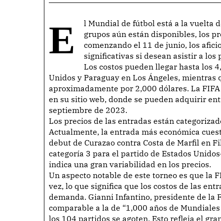
El Mundial de fútbol está a la vuelta de la esquina, y aunque las entradas para la fase de
grupos aún están disponibles, los pr
comenzando el 11 de junio, los afi
significativas si desean asistir a lo
Los costos pueden llegar hasta los 4
Unidos y Paraguay en Los Ángeles, mientras 
aproximadamente por 2,000 dólares. La FIFA h
en su sitio web, donde se pueden adquirir ent
septiembre de 2023.
Los precios de las entradas están categorizados
Actualmente, la entrada más económica cuesta
debut de Curazao contra Costa de Marfil en Fi
categoría 3 para el partido de Estados Unido
indica una gran variabilidad en los precios.
Un aspecto notable de este torneo es que la
vez, lo que significa que los costos de las e
demanda. Gianni Infantino, presidente de la 
comparable a la de “1,000 años de Mundiales a
los 104 partidos se agoten. Esto refleja el gra