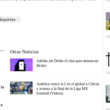
MI
deportes
MI
Otras Noticias
Adelita sin Delito el chat para denunciar
ilícitos
20
América vence 4-2 en el global a Chivas
 la
y avanza a la final de la Liga MX
Femenil (Videos)
 a
MI