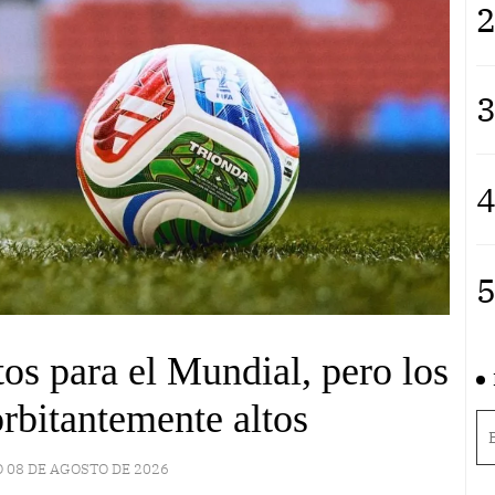
2
3
4
5
tos para el Mundial, pero los
rbitantemente altos
 08 DE AGOSTO DE 2026