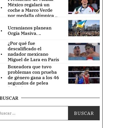
.
México regalará un
coche a Marco Verde
por medalla olímpica ..
.
Ucranianos planean
Orgía Masiva. ..
¿Por qué fue
descalificado el
.
nadador mexicano
Miguel de Lara en París
2024? (Videos) ..
Boxeadora que tuvo
problemas con prueba
.
de género gana a los 46
segundos de pelea
(Video) ..
BUSCAR