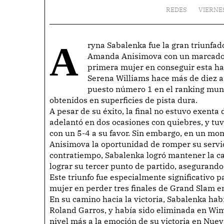
REDES
VIERNES
Aryna Sabalenka fue la gran triunfadora en la final del US Open, donde logró vencer a
Amanda Anisimova con un marcador de
primera mujer en conseguir esta ha
Serena Williams hace más de diez añ
puesto número 1 en el ranking mundi
obtenidos en superficies de pista dura.
A pesar de su éxito, la final no estuvo exenta
adelantó en dos ocasiones con quiebres, y tuv
con un 5-4 a su favor. Sin embargo, en un mome
Anisimova la oportunidad de romper su servici
contratiempo, Sabalenka logró mantener la cal
lograr su tercer punto de partido, asegurando 
Este triunfo fue especialmente significativo p
mujer en perder tres finales de Grand Slam 
En su camino hacia la victoria, Sabalenka hab
Roland Garros, y había sido eliminada en Wi
nivel más a la emoción de su victoria en Nuev