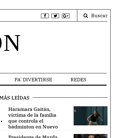
Buscar
ÓN
PA' DIVERTIRSE
REDES
MÁS LEÍDAS
Haramara Gaitán,
víctima de la familia
.
que controla el
bádminton en Nuevo
León ..
Presidente de Mazda