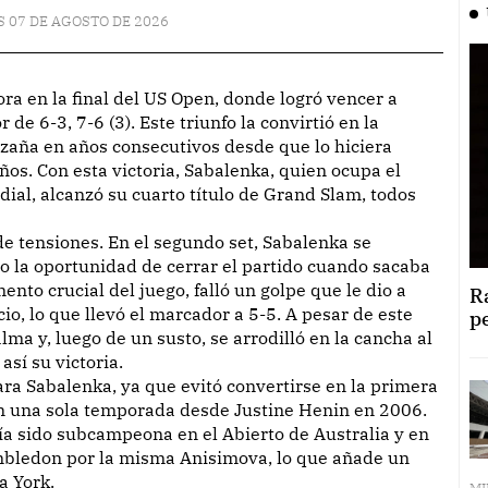
 07 DE AGOSTO DE 2026
 6-3, 7-6 (3). Este triunfo la convirtió en la
zaña en años consecutivos desde que lo hiciera
os. Con esta victoria, Sabalenka, quien ocupa el
al, alcanzó su cuarto título de Grand Slam, todos
 de tensiones. En el segundo set, Sabalenka se
o la oportunidad de cerrar el partido cuando sacaba
nto crucial del juego, falló un golpe que le dio a
R
o, lo que llevó el marcador a 5-5. A pesar de este
p
ma y, luego de un susto, se arrodilló en la cancha al
así su victoria.
ara Sabalenka, ya que evitó convertirse en la primera
en una sola temporada desde Justine Henin en 2006.
ía sido subcampeona en el Abierto de Australia y en
mbledon por la misma Anisimova, lo que añade un
a York.