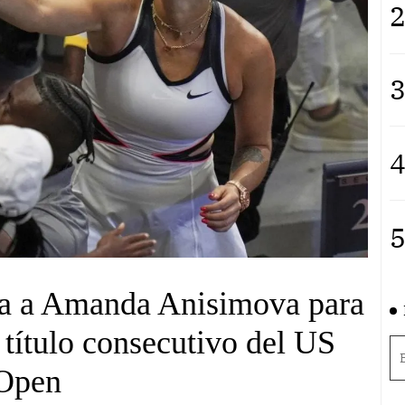
2
3
4
5
ta a Amanda Anisimova para
título consecutivo del US
Open