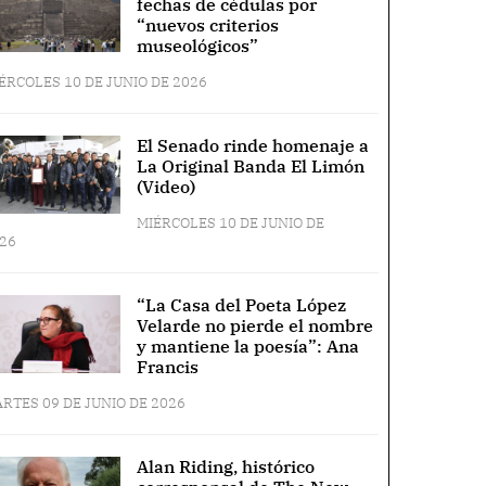
fechas de cédulas por
“nuevos criterios
museológicos”
ÉRCOLES 10 DE JUNIO DE 2026
El Senado rinde homenaje a
La Original Banda El Limón
(Video)
MIÉRCOLES 10 DE JUNIO DE
26
“La Casa del Poeta López
Velarde no pierde el nombre
y mantiene la poesía”: Ana
Francis
RTES 09 DE JUNIO DE 2026
Alan Riding, histórico