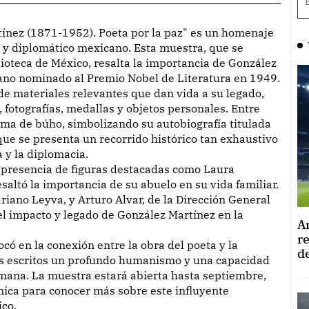
a y diplomático mexicano. Esta muestra, que se
blioteca de México, resalta la importancia de González
cano nominado al Premio Nobel de Literatura en 1949.
de materiales relevantes que dan vida a su legado,
 fotografías, medallas y objetos personales. Entre
rma de búho, simbolizando su autobiografía titulada
que se presenta un recorrido histórico tan exhaustivo
a y la diplomacia.
a presencia de figuras destacadas como Laura
saltó la importancia de su abuelo en su vida familiar.
ariano Leyva, y Arturo Alvar, de la Dirección General
el impacto y legado de González Martínez en la
A
r
ocó en la conexión entre la obra del poeta y la
d
us escritos un profundo humanismo y una capacidad
umana. La muestra estará abierta hasta septiembre,
nica para conocer más sobre este influyente
ico.