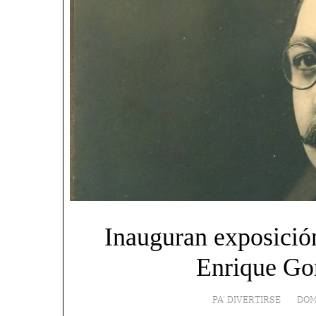
Inauguran exposición
Enrique Go
PA' DIVERTIRSE
DOM