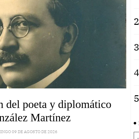
2
3
4
5
 del poeta y diplomático
nzález Martínez
INGO 09 DE AGOSTO DE 2026