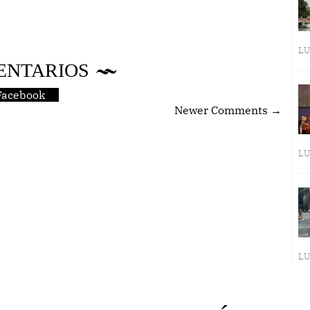
LU
ENTARIOS
Facebook
Newer Comments →
LU
LU