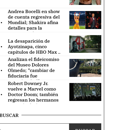
Andrea Bocelli en show
de cuenta regresiva del
.
Mundial; Shakira afina
detalles para la
inauguración ..
La desaparición de
.
Ayotzinapa, cinco
capítulos de HBO Max ..
Analizan el fideicomiso
del Museo Dolores
.
Olmedo; “cambiar de
fiduciaria fue
irregularidad” ..
Robert Downey Jr.
vuelve a Marvel como
.
Doctor Doom; también
regresan los hermanos
Russo (Video) ..
BUSCAR