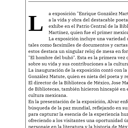
La exposición "Enrique González Martínez (1871-1952). Poeta por la paz" es un homenaje
a la vida y obra del destacable poet
exhibe en el Patrio Central de la Bi
Martínez, quien fue el primer mexi
La exposición incluye una variedad 
tales como facsímiles de documentos y cartas,
estos destaca un singular reloj de mesa en fo
"El hombre del buhó". Esta es la primera vez 
sobre su vida y sus contribuciones a la cultur
La inauguración de la exposición contó con l
González Matute, quien es nieta del poeta y re
El director de la Biblioteca de México, Jose M
de Bibliotecas, también hicieron hincapié en 
cultura mexicana.
En la presentación de la exposición, Alvar enf
búsqueda de la paz mundial, reflejando en s
para capturar la esencia de la experiencia h
ofreciendo a los visitantes una oportunidad ú
personaje en la literatura y la historia de Méx