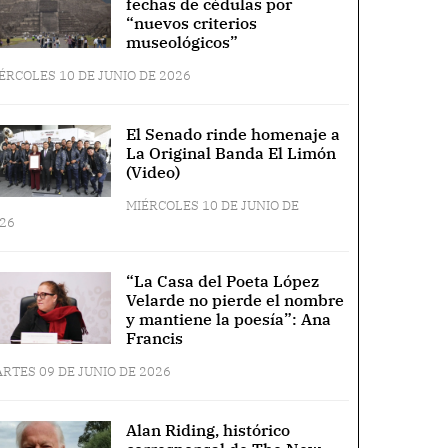
fechas de cédulas por
“nuevos criterios
museológicos”
ÉRCOLES 10 DE JUNIO DE 2026
El Senado rinde homenaje a
La Original Banda El Limón
(Video)
MIÉRCOLES 10 DE JUNIO DE
26
“La Casa del Poeta López
Velarde no pierde el nombre
y mantiene la poesía”: Ana
Francis
RTES 09 DE JUNIO DE 2026
Alan Riding, histórico