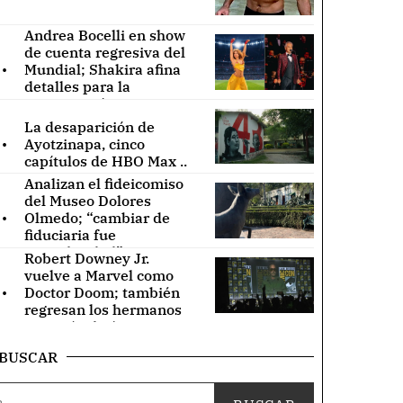
Andrea Bocelli en show
de cuenta regresiva del
.
Mundial; Shakira afina
detalles para la
inauguración ..
La desaparición de
.
Ayotzinapa, cinco
capítulos de HBO Max ..
Analizan el fideicomiso
del Museo Dolores
.
Olmedo; “cambiar de
fiduciaria fue
irregularidad” ..
Robert Downey Jr.
vuelve a Marvel como
.
Doctor Doom; también
regresan los hermanos
Russo (Video) ..
BUSCAR