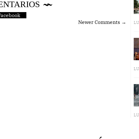
ENTARIOS
Facebook
Newer Comments →
LU
LU
LU