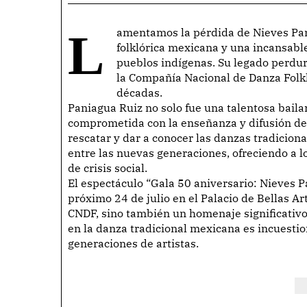
Lamentamos la pérdida de Nieves Paniagua Ruiz, una figura fundamental en la danza
folklórica mexicana y una incansable
pueblos indígenas. Su legado perdura
la Compañía Nacional de Danza Folkl
décadas.
Paniagua Ruiz no solo fue una talentosa bail
comprometida con la enseñanza y difusión del
rescatar y dar a conocer las danzas tradiciona
entre las nuevas generaciones, ofreciendo a l
de crisis social.
El espectáculo “Gala 50 aniversario: Nieves Pa
próximo 24 de julio en el Palacio de Bellas Ar
CNDF, sino también un homenaje significativo 
en la danza tradicional mexicana es incuestio
generaciones de artistas.