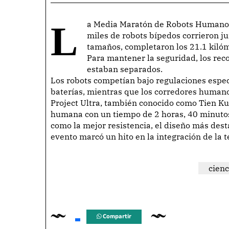
La Media Maratón de Robots Humanoides en Beijing fue un evento innovador en el que
miles de robots bípedos corrieron j
tamaños, completaron los 21.1 kilóm
Para mantener la seguridad, los rec
estaban separados.
Los robots competían bajo regulaciones espec
baterías, mientras que los corredores humanos
Project Ultra, también conocido como Tien Ku
humana con un tiempo de 2 horas, 40 minuto
como la mejor resistencia, el diseño más desta
evento marcó un hito en la integración de la t
cienc
Compartir