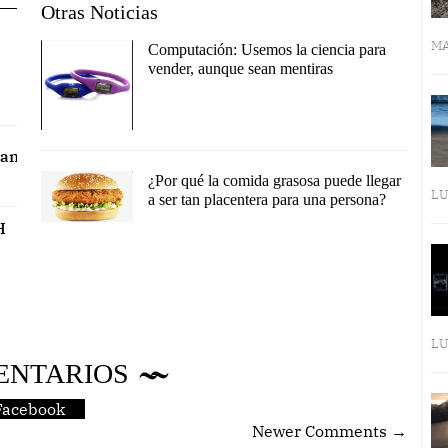
Otras Noticias
MA
Computación: Usemos la ciencia para
vender, aunque sean mentiras
ram
¿Por qué la comida grasosa puede llegar
LU
a ser tan placentera para una persona?
H
LU
ENTARIOS
Facebook
Newer Comments →