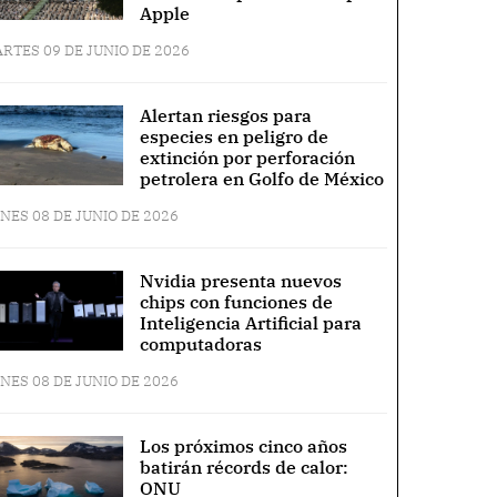
Apple
RTES 09 DE JUNIO DE 2026
Alertan riesgos para
especies en peligro de
extinción por perforación
petrolera en Golfo de México
NES 08 DE JUNIO DE 2026
Nvidia presenta nuevos
chips con funciones de
Inteligencia Artificial para
computadoras
NES 08 DE JUNIO DE 2026
Los próximos cinco años
batirán récords de calor:
ONU