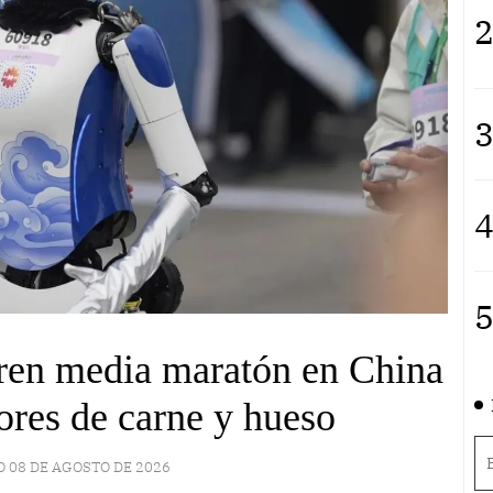
2
3
4
5
ren media maratón en China
ores de carne y hueso
 08 DE AGOSTO DE 2026