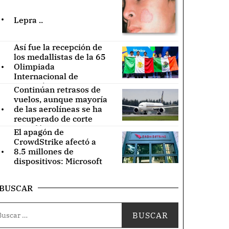
.
Lepra ..
Así fue la recepción de
los medallistas de la 65
.
Olimpiada
Internacional de
Matemáticas ..
Continúan retrasos de
vuelos, aunque mayoría
.
de las aerolíneas se ha
recuperado de corte
tecnológico ..
El apagón de
CrowdStrike afectó a
.
8.5 millones de
dispositivos: Microsoft
..
BUSCAR