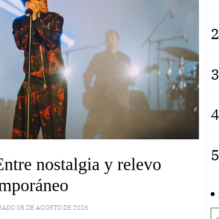
2
3
4
5
tre nostalgia y relevo
emporáneo
BADO 08 DE AGOSTO DE 2026