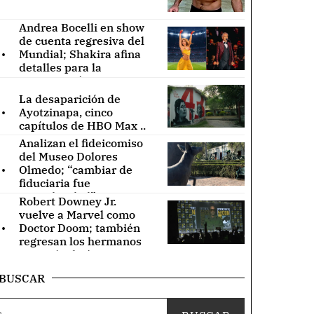
Andrea Bocelli en show
de cuenta regresiva del
.
Mundial; Shakira afina
detalles para la
inauguración ..
La desaparición de
.
Ayotzinapa, cinco
capítulos de HBO Max ..
Analizan el fideicomiso
del Museo Dolores
.
Olmedo; “cambiar de
fiduciaria fue
irregularidad” ..
Robert Downey Jr.
vuelve a Marvel como
.
Doctor Doom; también
regresan los hermanos
Russo (Video) ..
BUSCAR