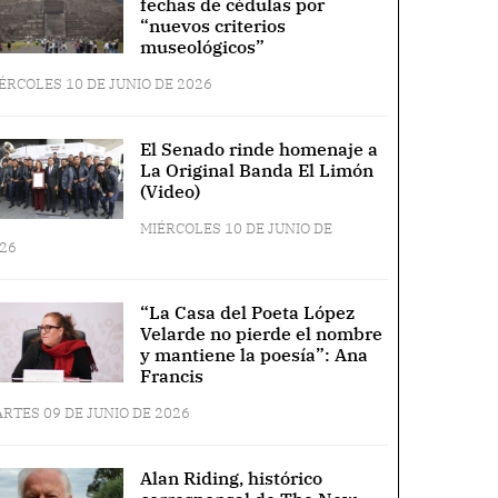
fechas de cédulas por
“nuevos criterios
museológicos”
ÉRCOLES 10 DE JUNIO DE 2026
El Senado rinde homenaje a
La Original Banda El Limón
(Video)
MIÉRCOLES 10 DE JUNIO DE
26
“La Casa del Poeta López
Velarde no pierde el nombre
y mantiene la poesía”: Ana
Francis
RTES 09 DE JUNIO DE 2026
Alan Riding, histórico