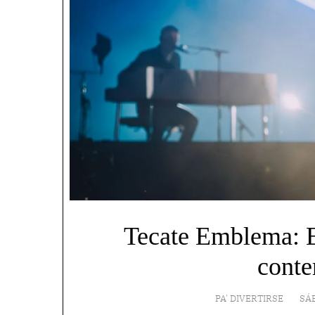
Tecate Emblema: En
cont
PA' DIVERTIRSE
SÁ