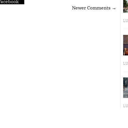
Facebook
Newer Comments →
LU
LU
LU