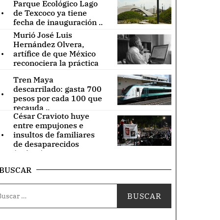
Parque Ecológico Lago
.
de Texcoco ya tiene
fecha de inauguración ..
Murió José Luis
Hernández Olvera,
.
artífice de que México
reconociera la práctica
de acupuntura ..
Tren Maya
.
descarrilado: gasta 700
pesos por cada 100 que
recauda ..
César Cravioto huye
entre empujones e
.
insultos de familiares
de desaparecidos
(Videos) ..
BUSCAR