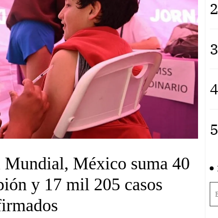
2
3
4
5
el Mundial, México suma 40
ión y 17 mil 205 casos
firmados