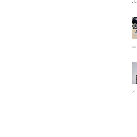
JU
MI
20
LA INMERSIÓN