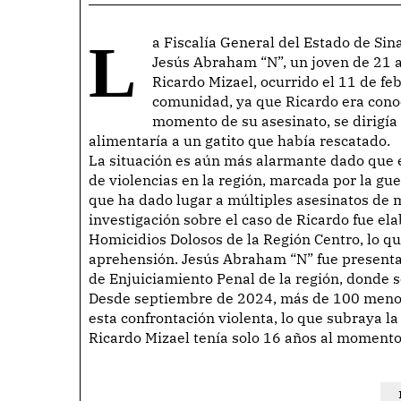
La Fiscalía General del Estado de Sinaloa ha ejecutado una orden de aprehensión contra
Jesús Abraham “N”, un joven de 21 a
Ricardo Mizael, ocurrido el 11 de fe
comunidad, ya que Ricardo era conoc
momento de su asesinato, se dirigía
alimentaría a un gatito que había rescatado.
La situación es aún más alarmante dado que e
de violencias en la región, marcada por la gue
que ha dado lugar a múltiples asesinatos de m
investigación sobre el caso de Ricardo fue el
Homicidios Dolosos de la Región Centro, lo qu
aprehensión. Jesús Abraham “N” fue presentad
de Enjuiciamiento Penal de la región, donde se
Desde septiembre de 2024, más de 100 menore
esta confrontación violenta, lo que subraya la
Ricardo Mizael tenía solo 16 años al momento