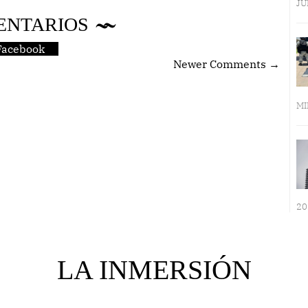
JU
ENTARIOS
Facebook
Newer Comments →
MI
20
LA INMERSIÓN