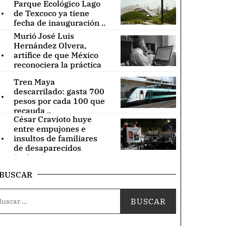
Parque Ecológico Lago
.
de Texcoco ya tiene
fecha de inauguración ..
Murió José Luis
Hernández Olvera,
.
artífice de que México
reconociera la práctica
de acupuntura ..
Tren Maya
.
descarrilado: gasta 700
pesos por cada 100 que
recauda ..
César Cravioto huye
entre empujones e
.
insultos de familiares
de desaparecidos
(Videos) ..
BUSCAR