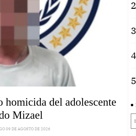
2
3
4
5
 homicida del adolescente
do Mizael
O 09 DE AGOSTO DE 2026