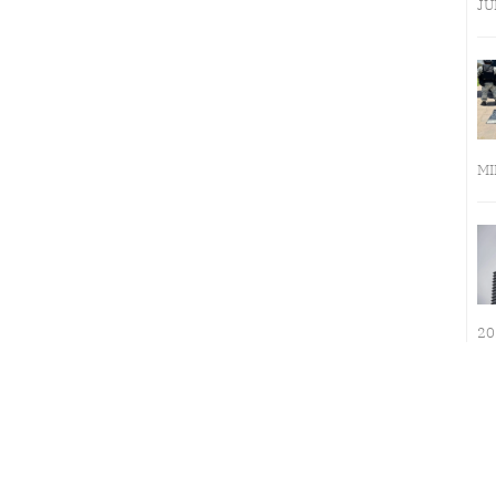
JU
MI
20
LA INMERSIÓN