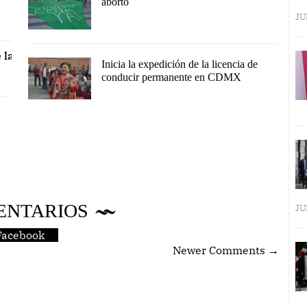
aborto
JU
 la
Inicia la expedición de la licencia de
conducir permanente en CDMX
ENTARIOS
JU
Facebook
Newer Comments →