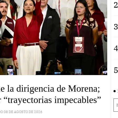
2
3
4
5
 la dirigencia de Morena;
 “trayectorias impecables”
O 08 DE AGOSTO DE 2026