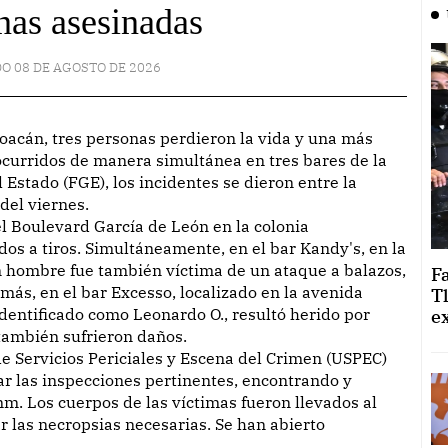
nas asesinadas
O 08 DE AGOSTO DE 2026
curridos de manera simultánea en tres bares de la
 Estado (FGE), los incidentes se dieron entre la
del viernes.
el Boulevard García de León en la colonia
os a tiros. Simultáneamente, en el bar Kandy's, en la
 hombre fue también víctima de un ataque a balazos,
F
más, en el bar Excesso, localizado en la avenida
T
dentificado como Leonardo O., resultó herido por
e
 también sufrieron daños.
 Servicios Periciales y Escena del Crimen (USPEC)
zar las inspecciones pertinentes, encontrando y
mm. Los cuerpos de las víctimas fueron llevados al
r las necropsias necesarias. Se han abierto