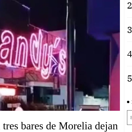
2
3
4
5
tres bares de Morelia dejan