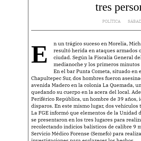
tres perso
POLÍTICA
SÁBAD
En un trágico suceso en Morelia, Michoacán, tres personas perdieron la vida y una más
resultó herida en ataques armados o
ciudad. Según la Fiscalía General del
medianoche y los primeros minutos 
En el bar Punta Cometa, situado en 
Chapultepec Sur, dos hombres fueron asesinad
avenida Madero en la colonia La Quemada, un
quedando su cuerpo en la acera del local. Ade
Periférico República, un hombre de 39 años, i
disparos. En este mismo lugar, dos vehículos
La FGE informó que elementos de la Unidad de
se presentaron en los tres lugares para reali
recolectando indicios balísticos de calibre 9 
Servicio Médico Forense (Semefo) para realiza
investigaciones para esclarecer los hechos.