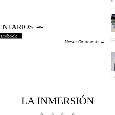
JU
ENTARIOS
Facebook
MI
Newer Comments →
20
LA INMERSIÓN