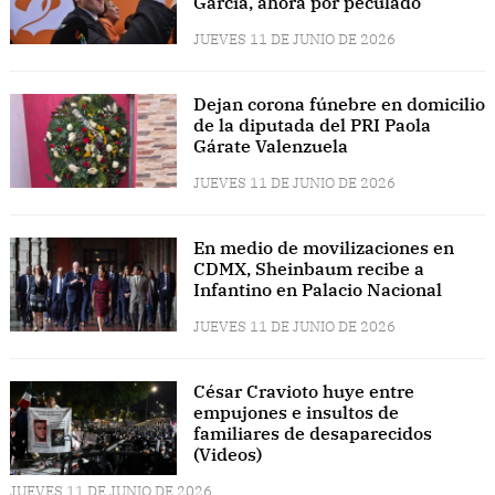
García, ahora por peculado
JUEVES 11 DE JUNIO DE 2026
Dejan corona fúnebre en domicilio
de la diputada del PRI Paola
Gárate Valenzuela
JUEVES 11 DE JUNIO DE 2026
En medio de movilizaciones en
CDMX, Sheinbaum recibe a
Infantino en Palacio Nacional
JUEVES 11 DE JUNIO DE 2026
César Cravioto huye entre
empujones e insultos de
familiares de desaparecidos
(Videos)
JUEVES 11 DE JUNIO DE 2026