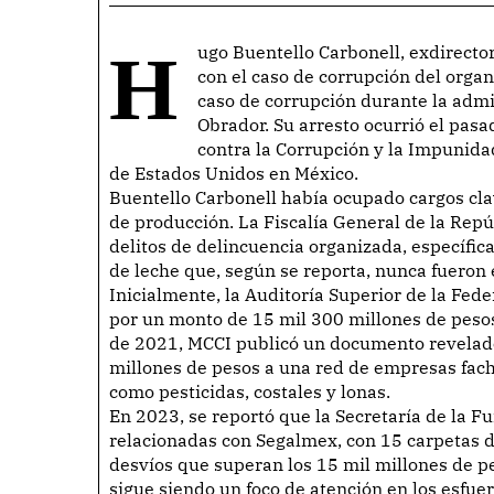
Hugo Buentello Carbonell, exdirector de Operaciones de Liconsa, fue detenido en relación
con el caso de corrupción del orga
caso de corrupción durante la adm
Obrador. Su arresto ocurrió el pas
contra la Corrupción y la Impunida
de Estados Unidos en México.
Buentello Carbonell había ocupado cargos cla
de producción. La Fiscalía General de la Repú
delitos de delincuencia organizada, específic
de leche que, según se reporta, nunca fueron
Inicialmente, la Auditoría Superior de la Fed
por un monto de 15 mil 300 millones de pesos
de 2021, MCCI publicó un documento revelad
millones de pesos a una red de empresas fac
como pesticidas, costales y lonas.
En 2023, se reportó que la Secretaría de la F
relacionadas con Segalmex, con 15 carpetas 
desvíos que superan los 15 mil millones de p
sigue siendo un foco de atención en los esfue