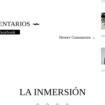
JU
ENTARIOS
Facebook
MI
Newer Comments →
20
LA INMERSIÓN