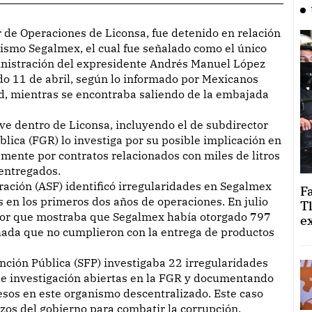
nismo Segalmex, el cual fue señalado como el único
inistración del expresidente Andrés Manuel López
ado 11 de abril, según lo informado por Mexicanos
d, mientras se encontraba saliendo de la embajada
ve dentro de Liconsa, incluyendo el de subdirector
blica (FGR) lo investiga por su posible implicación en
amente por contratos relacionados con miles de litros
 entregados.
eración (ASF) identificó irregularidades en Segalmex
F
 en los primeros dos años de operaciones. En julio
T
or que mostraba que Segalmex había otorgado 797
e
hada que no cumplieron con la entrega de productos
unción Pública (SFP) investigaba 22 irregularidades
de investigación abiertas en la FGR y documentando
esos en este organismo descentralizado. Este caso
rzos del gobierno para combatir la corrupción.