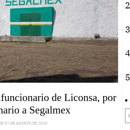
2
3
4
5
funcionario de Liconsa, por
nario a Segalmex
ES 07 DE AGOSTO DE 2026