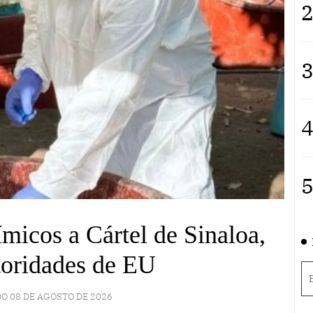
2
3
4
5
micos a Cártel de Sinaloa,
toridades de EU
O 08 DE AGOSTO DE 2026