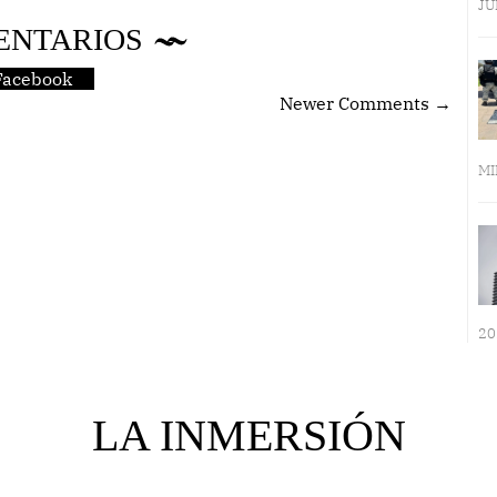
JU
ENTARIOS
Facebook
Newer Comments →
MI
20
LA INMERSIÓN