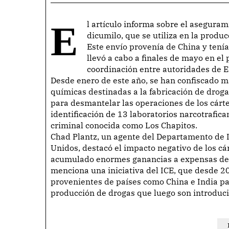
El artículo informa sobre el aseguramiento de 50 kilos de un químico llamado peróxido de
dicumilo, que se utiliza en la produ
Este envío provenía de China y tenía
llevó a cabo a finales de mayo en el 
coordinación entre autoridades de E
Desde enero de este año, se han confiscado m
químicas destinadas a la fabricación de drogas
para desmantelar las operaciones de los cártel
identificación de 13 laboratorios narcotrafica
criminal conocida como Los Chapitos.
Chad Plantz, un agente del Departamento de 
Unidos, destacó el impacto negativo de los c
acumulado enormes ganancias a expensas de l
menciona una iniciativa del ICE, que desde 20
provenientes de países como China e India pa
producción de drogas que luego son introduc