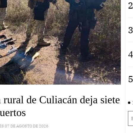
2
3
4
5
ural de Culiacán deja siete
uertos
ES 07 DE AGOSTO DE 2026