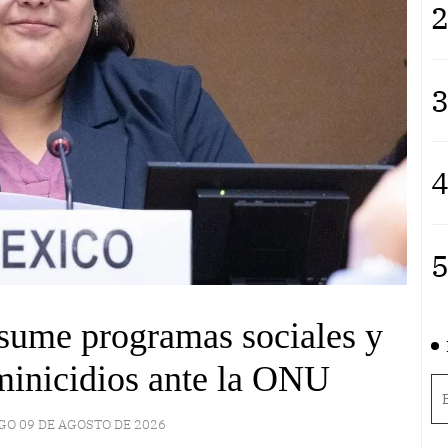
2
3
4
5
esume programas sociales y
minicidios ante la ONU
O 09 DE AGOSTO DE 2026