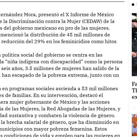
e la Discriminación contra la Mujer (CEDAW) de la
os del gobierno mexicano en pro de las mujeres.
 mencionó la distribución de 45 mil millones de
 reducción del 29% en los feminicidios como hitos
olítica social del gobierno se centra en las
la “niña indígena con discapacidad” como la persona
 seis años, 3.5 millones de mujeres han salido de la
 han escapado de la pobreza extrema, junto con un
F
n en programas sociales ascienda a 53 mil millones
T
s de familias. En su intervención, destacó el
e
era mujer gobernante de México y las acciones
a de las Mujeres, la Red Abogadas de las Mujeres, y
dad sustantiva y combaten la violencia de género.
e la brecha salarial de género, que ha disminuido en
municipios con mayor pobreza femenina. Estos
as condiciones de vida y empleo para las mujeres en