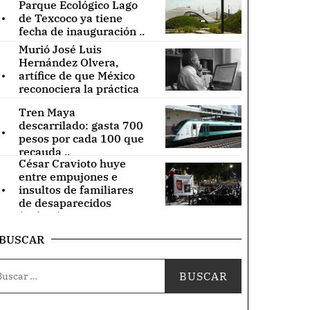
Parque Ecológico Lago
.
de Texcoco ya tiene
fecha de inauguración ..
Murió José Luis
Hernández Olvera,
.
artífice de que México
reconociera la práctica
de acupuntura ..
Tren Maya
.
descarrilado: gasta 700
pesos por cada 100 que
recauda ..
César Cravioto huye
entre empujones e
.
insultos de familiares
de desaparecidos
(Videos) ..
BUSCAR