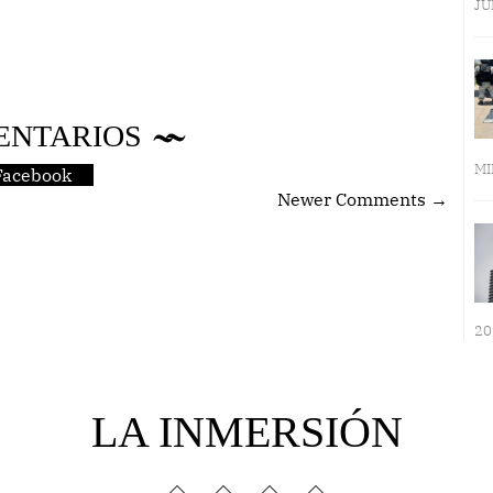
JU
ENTARIOS
MI
Facebook
Newer Comments →
20
LA INMERSIÓN