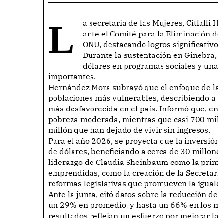
La secretaria de las Mujeres, Citlalli Hernández Mora, presentó el X Informe de México
ante el Comité para la Eliminación d
ONU, destacando logros significativ
Durante la sustentación en Ginebra,
dólares en programas sociales y una
importantes.
Hernández Mora subrayó que el enfoque de la p
poblaciones más vulnerables, describiendo a 
más desfavorecida en el país. Informó que, en
pobreza moderada, mientras que casi 700 mil
millón que han dejado de vivir sin ingresos.
Para el año 2026, se proyecta que la inversió
de dólares, beneficiando a cerca de 30 millone
liderazgo de Claudia Sheinbaum como la prim
emprendidas, como la creación de la Secretarí
reformas legislativas que promueven la igual
Ante la junta, citó datos sobre la reducción d
un 29% en promedio, y hasta un 66% en los 
resultados reflejan un esfuerzo por mejorar l