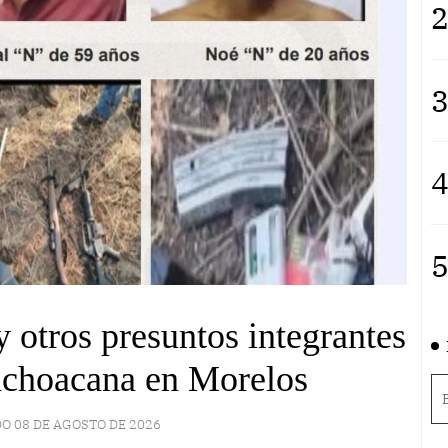
2
3
4
5
 otros presuntos integrantes
ichoacana en Morelos
O 08 DE AGOSTO DE 2026