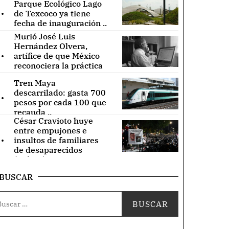
Parque Ecológico Lago
.
de Texcoco ya tiene
fecha de inauguración ..
Murió José Luis
Hernández Olvera,
.
artífice de que México
reconociera la práctica
de acupuntura ..
Tren Maya
.
descarrilado: gasta 700
pesos por cada 100 que
recauda ..
César Cravioto huye
entre empujones e
.
insultos de familiares
de desaparecidos
(Videos) ..
BUSCAR