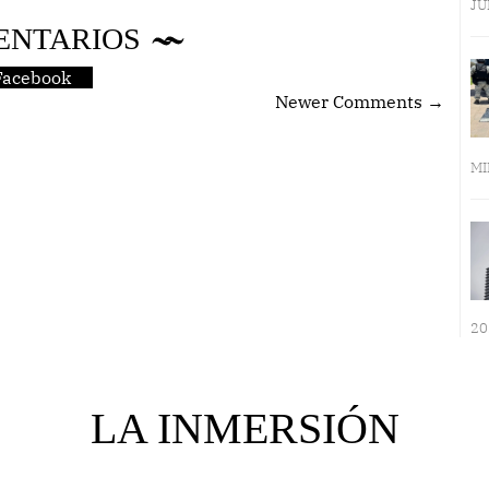
JU
ENTARIOS
Facebook
Newer Comments →
MI
20
LA INMERSIÓN