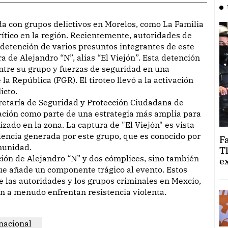
ítico en la región. Recientemente, autoridades de
detención de varios presuntos integrantes de este
a de Alejandro “N”, alias “El Viejón”. Esta detención
ntre su grupo y fuerzas de seguridad en una
la República (FGR). El tiroteo llevó a la activación
icto.
cretaría de Seguridad y Protección Ciudadana de
ación como parte de una estrategia más amplia para
zado en la zona. La captura de "El Viejón" es vista
olencia generada por este grupo, que es conocido por
F
munidad.
T
ción de Alejandro “N” y dos cómplices, sino también
e
que añade un componente trágico al evento. Estos
re las autoridades y los grupos criminales en Mexcio,
n a menudo enfrentan resistencia violenta.
nacional