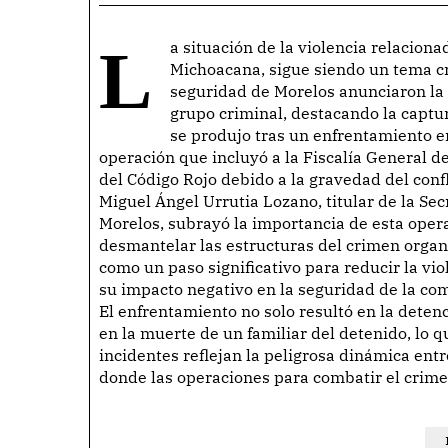
La situación de la violencia relacionada con grupos delictivos en Morelos, como La Familia
Michoacana, sigue siendo un tema cr
seguridad de Morelos anunciaron la 
grupo criminal, destacando la captur
se produjo tras un enfrentamiento e
operación que incluyó a la Fiscalía General de 
del Código Rojo debido a la gravedad del confl
Miguel Ángel Urrutia Lozano, titular de la Se
Morelos, subrayó la importancia de esta oper
desmantelar las estructuras del crimen organi
como un paso significativo para reducir la vi
su impacto negativo en la seguridad de la co
El enfrentamiento no solo resultó en la deten
en la muerte de un familiar del detenido, lo 
incidentes reflejan la peligrosa dinámica ent
donde las operaciones para combatir el crime