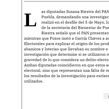
Las diputadas Susana Riestra del PAN y Delfina Pozos del PRI han levantado la voz en
Puebla, demandando una investigació
realizó en el desfile del 5 de Mayo,
de la secretaria del Bienestar de Pu
Riestra señaló que el PAN presenta
mientras que Pozos instó a García Chávez a ac
Electorales para explicar el origen de los pr
abanicos y loterías que llevaban su nombre e
investigación que determine si se utilizaron 
gravedad de lo que considera un delito electo
Ambas diputadas coincidieron en que estos act
electoral, sino que representan una falta de 
los resultados de la investigación para esclar
utilizados.