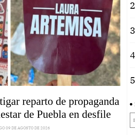
2
3
4
5
tigar reparto de propaganda
nestar de Puebla en desfile
O 09 DE AGOSTO DE 2026