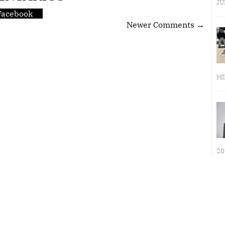
JU
Facebook
Newer Comments →
MI
20
LA INMERSIÓN