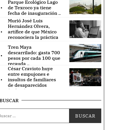
Parque Ecológico Lago
.
de Texcoco ya tiene
fecha de inauguración ..
Murió José Luis
Hernández Olvera,
.
artífice de que México
reconociera la práctica
de acupuntura ..
Tren Maya
.
descarrilado: gasta 700
pesos por cada 100 que
recauda ..
César Cravioto huye
entre empujones e
.
insultos de familiares
de desaparecidos
(Videos) ..
BUSCAR