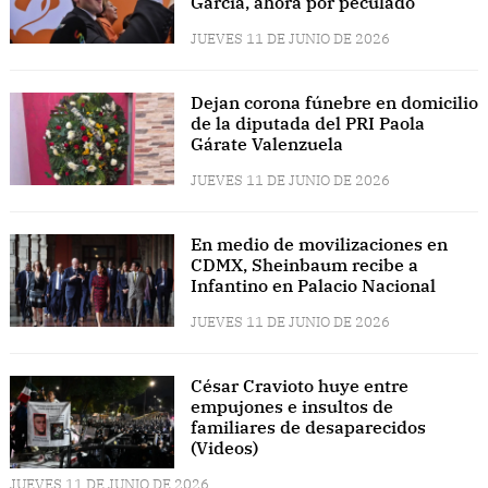
García, ahora por peculado
JUEVES 11 DE JUNIO DE 2026
Dejan corona fúnebre en domicilio
de la diputada del PRI Paola
Gárate Valenzuela
JUEVES 11 DE JUNIO DE 2026
En medio de movilizaciones en
CDMX, Sheinbaum recibe a
Infantino en Palacio Nacional
JUEVES 11 DE JUNIO DE 2026
César Cravioto huye entre
empujones e insultos de
familiares de desaparecidos
(Videos)
JUEVES 11 DE JUNIO DE 2026