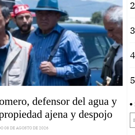
2
3
4
5
mero, defensor del agua y
n propiedad ajena y despojo
O 08 DE AGOSTO DE 2026