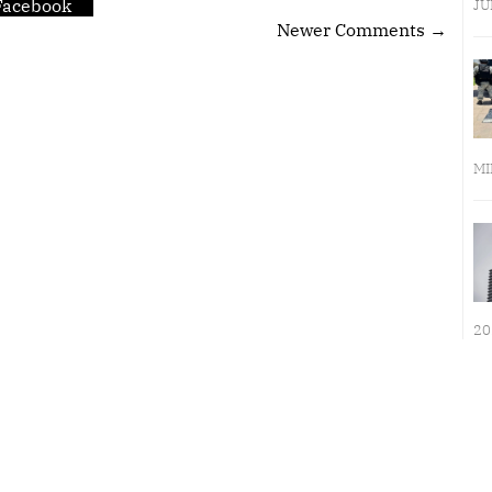
Facebook
JU
Newer Comments →
MI
20
LA INMERSIÓN