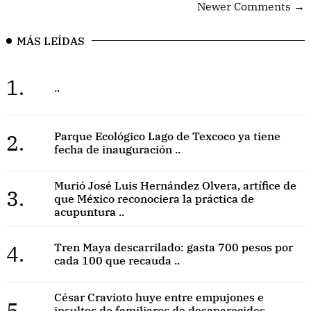
Newer Comments →
MÁS LEÍDAS
1.
..
2.
Parque Ecológico Lago de Texcoco ya tiene
fecha de inauguración ..
Murió José Luis Hernández Olvera, artífice de
3.
que México reconociera la práctica de
acupuntura ..
4.
Tren Maya descarrilado: gasta 700 pesos por
cada 100 que recauda ..
César Cravioto huye entre empujones e
5.
insultos de familiares de desaparecidos