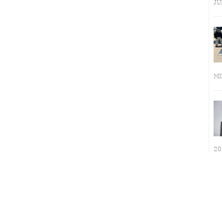
JU
MI
20
LA INMERSIÓN