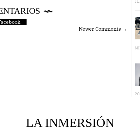
JU
ENTARIOS
Facebook
Newer Comments →
MI
20
LA INMERSIÓN