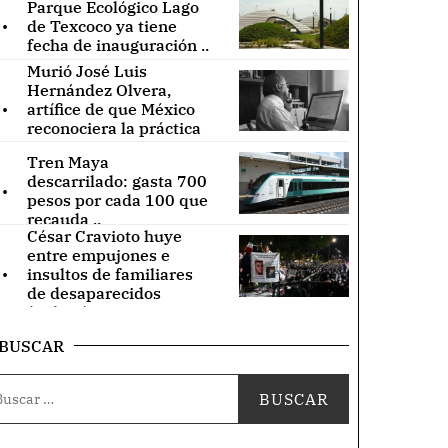
Parque Ecológico Lago
.
de Texcoco ya tiene
fecha de inauguración ..
Murió José Luis
Hernández Olvera,
.
artífice de que México
reconociera la práctica
de acupuntura ..
Tren Maya
.
descarrilado: gasta 700
pesos por cada 100 que
recauda ..
César Cravioto huye
entre empujones e
.
insultos de familiares
de desaparecidos
(Videos) ..
BUSCAR