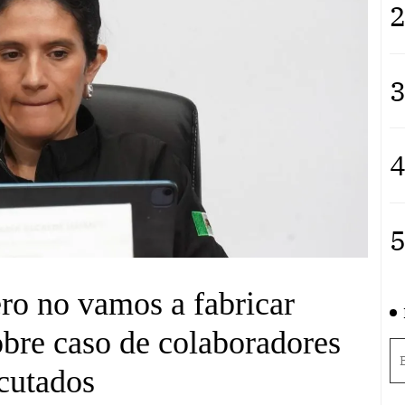
2
3
4
5
ro no vamos a fabricar
obre caso de colaboradores
cutados