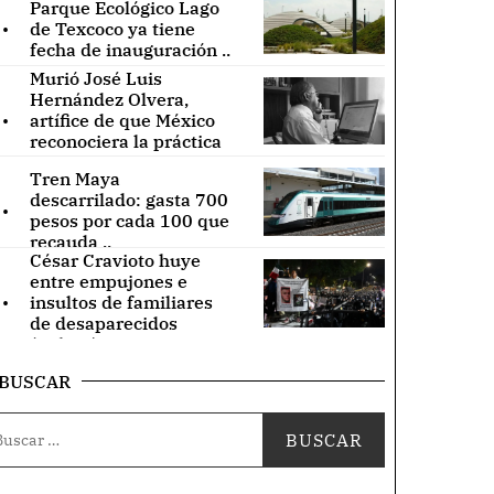
Parque Ecológico Lago
.
de Texcoco ya tiene
fecha de inauguración ..
Murió José Luis
Hernández Olvera,
.
artífice de que México
reconociera la práctica
de acupuntura ..
Tren Maya
.
descarrilado: gasta 700
pesos por cada 100 que
recauda ..
César Cravioto huye
entre empujones e
.
insultos de familiares
de desaparecidos
(Videos) ..
BUSCAR