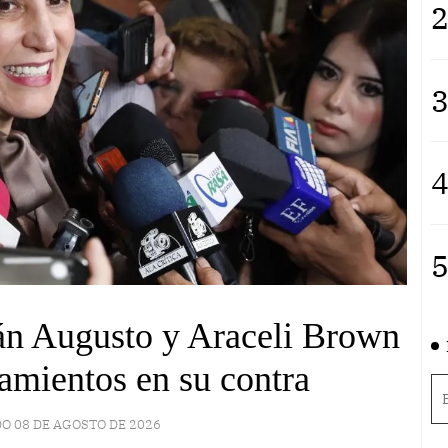
2
3
4
5
án Augusto y Araceli Brown
amientos en su contra
O 08 DE AGOSTO DE 2026