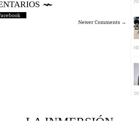
JU
ENTARIOS
Facebook
Newer Comments →
MI
20
LA INMERSIÓN