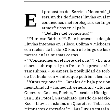
El pronóstico del Servicio Meteorológico Nacional (SMN) indica que el martes 10 de junio
será un día de fuertes lluvias en al
condiciones meteorológicas serán p
atmosféricos en el país.
**Detalles del pronóstico:**
- **Huracán Bárbara**: Este huracán se desplaz
Lluvias intensas en Jalisco, Colima y Michoac
con rachas de hasta 80 km/h a lo largo de las c
metros en las mismas costas.
- **Condiciones en el norte del país**: - La i
chorro subtropical y un frente frío provocar
Tamaulipas. - Se espera la posibilidad de tor
de Coahuila, con vientos que podrían alcanza
- **Otras regiones**: - Canales de baja presión
inestabilidad y humedad, generarán: - Lluvias
Guerrero, Oaxaca, Puebla, Tlaxcala e Hidalgo.
San Luis Potosí, Guanajuato, Estado de Méxic
Roo. - Lluvias aisladas en Querétaro, Tabasc
**Impactos esperados**: - Las lluvias estará