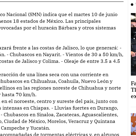
 menos 18 estados de México. Las principales
rovocadas por el huracán Bárbara y otros sistemas
ará frente a las costas de Jalisco, lo que generará: -
án. - Chubascos en Nayarit. - Vientos de 30 a 50 km/h,
ostas de Jalisco y Colima. - Oleaje de entre 3.5 a 4.5
nteracción de una línea seca con una corriente en
á chubascos en Chihuahua, Coahuila, Nuevo León y
F
bellinos en las regiones noreste de Chihuahua y norte
T
r hasta 70 km/h.
e
 en el noroeste, centro y sureste del país, junto con
 intensas en Chiapas. - Lluvias fuertes en Durango,
 - Chubascos en Sinaloa, Zacatecas, Aguascalientes,
o, Ciudad de México, Morelos, Veracruz y Quintana
o, Campeche y Yucatán.
n acompañadas de tormentas eléctricas y, en algunos