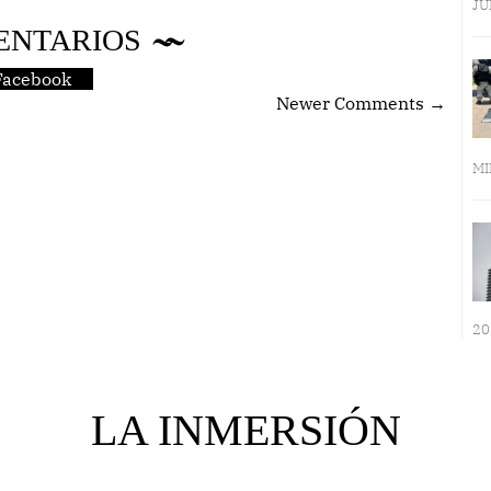
JU
ENTARIOS
Facebook
Newer Comments →
MI
20
LA INMERSIÓN