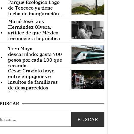
Parque Ecológico Lago
.
de Texcoco ya tiene
fecha de inauguración ..
Murió José Luis
Hernández Olvera,
.
artífice de que México
reconociera la práctica
de acupuntura ..
Tren Maya
.
descarrilado: gasta 700
pesos por cada 100 que
recauda ..
César Cravioto huye
entre empujones e
.
insultos de familiares
de desaparecidos
(Videos) ..
BUSCAR