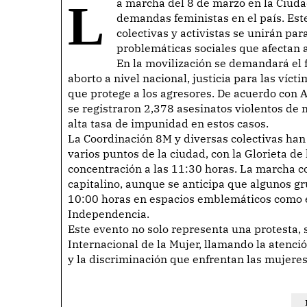
La marcha del 8 de marzo en la Ciudad de México es un evento significativo que resalta las
demandas feministas en el país. Est
colectivas y activistas se unirán par
problemáticas sociales que afectan 
En la movilización se demandará el fi
aborto a nivel nacional, justicia para las víct
que protege a los agresores. De acuerdo con 
se registraron 2,378 asesinatos violentos de
alta tasa de impunidad en estos casos.
La Coordinación 8M y diversas colectivas ha
varios puntos de la ciudad, con la Glorieta d
concentración a las 11:30 horas. La marcha co
capitalino, aunque se anticipa que algunos gr
10:00 horas en espacios emblemáticos como e
Independencia.
Este evento no solo representa una protesta
Internacional de la Mujer, llamando la atenci
y la discriminación que enfrentan las mujere