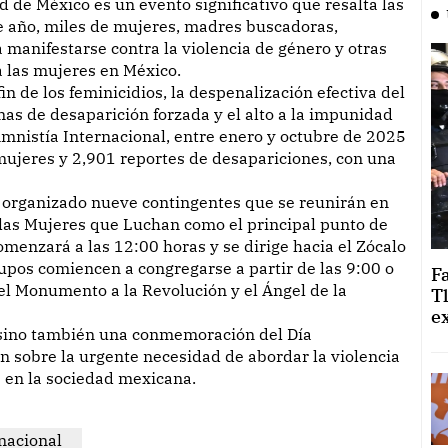
e año, miles de mujeres, madres buscadoras,
a manifestarse contra la violencia de género y otras
a las mujeres en México.
n de los feminicidios, la despenalización efectiva del
imas de desaparición forzada y el alto a la impunidad
Amnistía Internacional, entre enero y octubre de 2025
 mujeres y 2,901 reportes de desapariciones, con una
n organizado nueve contingentes que se reunirán en
e las Mujeres que Luchan como el principal punto de
menzará a las 12:00 horas y se dirige hacia el Zócalo
upos comiencen a congregarse a partir de las 9:00 o
F
l Monumento a la Revolución y el Ángel de la
T
e
, sino también una conmemoración del Día
ón sobre la urgente necesidad de abordar la violencia
s en la sociedad mexicana.
nacional