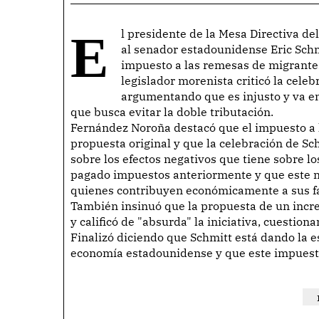
El presidente de la Mesa Directiva del Senado, Gerardo Fernández Noroña, ha respondido
al senador estadounidense Eric Schm
impuesto a las remesas de migrantes
legislador morenista criticó la cele
argumentando que es injusto y va en
que busca evitar la doble tributación.
Fernández Noroña destacó que el impuesto a 
propuesta original y que la celebración de Sc
sobre los efectos negativos que tiene sobre 
pagado impuestos anteriormente y que este 
quienes contribuyen económicamente a sus fa
También insinuó que la propuesta de un inc
y calificó de "absurda" la iniciativa, cuestion
Finalizó diciendo que Schmitt está dando la 
economía estadounidense y que este impuesto 