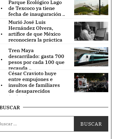
Parque Ecológico Lago
.
de Texcoco ya tiene
fecha de inauguración ..
Murió José Luis
Hernández Olvera,
.
artífice de que México
reconociera la práctica
de acupuntura ..
Tren Maya
.
descarrilado: gasta 700
pesos por cada 100 que
recauda ..
César Cravioto huye
entre empujones e
.
insultos de familiares
de desaparecidos
(Videos) ..
BUSCAR