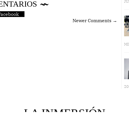
JU
ENTARIOS
Facebook
Newer Comments →
MI
20
LA INMERSIÓN