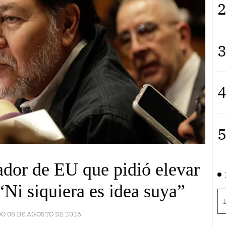
2
3
4
5
dor de EU que pidió elevar
Ni siquiera es idea suya”
O 08 DE AGOSTO DE 2026