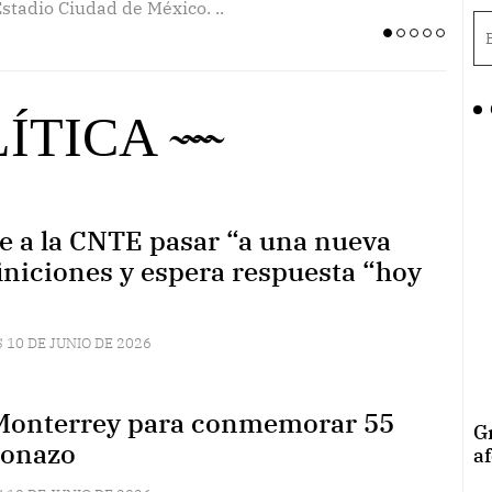
stadio Ciudad de México. ..
 una cena de gala previo a la
Emili
LÍTICA
e a la CNTE pasar “a una nueva
iniciones y espera respuesta “hoy
 10 DE JUNIO DE 2026
Monterrey para conmemorar 55
G
conazo
a