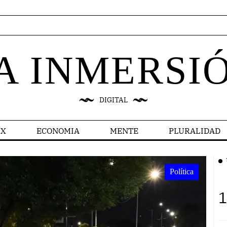
A INMERSI
DIGITAL
X
ECONOMIA
MENTE
PLURALIDAD
Política
Política
1