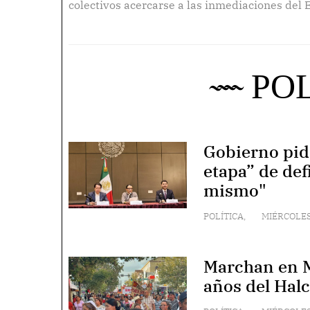
colectivos acercarse a las inmediaciones del E
presidenta Sheinbaum e Infantino encabezaron
inauguración del Mundial. ..
PO
Gobierno pid
etapa” de def
mismo"
POLÍTICA
,
MIÉRCOLES
Marchan en 
años del Hal