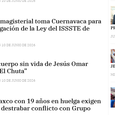
 10 DE JUNIO DE 2026
agisterial toma Cuernavaca para
ogación de la Ley del ISSSTE de
P
JU
 10 DE JUNIO DE 2026
uerpo sin vida de Jesús Omar
J
“El Chuta”
MI
 10 DE JUNIO DE 2026
axco con 19 años en huelga exigen
destrabar conflicto con Grupo