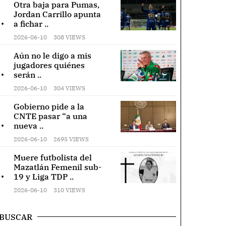
Otra baja para Pumas,
Jordan Carrillo apunta
.
a fichar ..
2026-06-10
308 VIEWS
Aún no le digo a mis
jugadores quiénes
.
serán ..
2026-06-10
304 VIEWS
Gobierno pide a la
CNTE pasar “a una
.
nueva ..
2026-06-10
2695 VIEWS
Muere futbolista del
Mazatlán Femenil sub-
.
jan corona fúnebre en domicilio
19 y Liga TDP ..
l PRI Paola Gárate Valenzuela
2026-06-10
310 VIEWS
BUSCAR
reglo floral fue colocado en la entrada de un inmueble en la