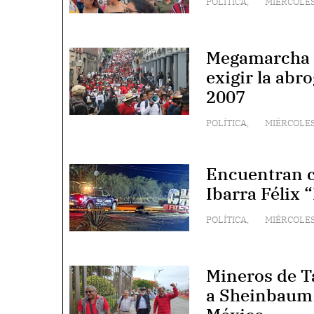
POLÍTICA
,
MIÉRCOLES
Megamarcha m
exigir la abr
2007
POLÍTICA
,
MIÉRCOLES
Encuentran c
Ibarra Félix 
POLÍTICA
,
MIÉRCOLES
Mineros de T
a Sheinbaum 