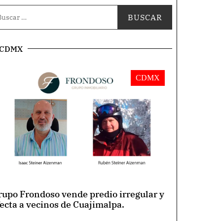
ano Zapata en Culiacán. ..
CDMX
CDMX
rupo Frondoso vende predio irregular y
fecta a vecinos de Cuajimalpa.