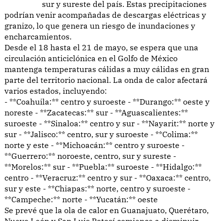
sur y sureste del país. Estas precipitaciones
podrían venir acompañadas de descargas eléctricas y
granizo, lo que genera un riesgo de inundaciones y
encharcamientos.
Desde el 18 hasta el 21 de mayo, se espera que una
circulación anticiclónica en el Golfo de México
mantenga temperaturas cálidas a muy cálidas en gran
parte del territorio nacional. La onda de calor afectará
varios estados, incluyendo:
- **Coahuila:** centro y suroeste - **Durango:** oeste y
noreste - **Zacatecas:** sur - **Aguascalientes:**
suroeste - **Sinaloa:** centro y sur - **Nayarit:** norte y
sur - **Jalisco:** centro, sur y suroeste - **Colima:**
norte y este - **Michoacán:** centro y suroeste -
**Guerrero:** noroeste, centro, sur y sureste -
**Morelos:** sur - **Puebla:** suroeste - **Hidalgo:**
centro - **Veracruz:** centro y sur - **Oaxaca:** centro,
sur y este - **Chiapas:** norte, centro y suroeste -
**Campeche:** norte - **Yucatán:** oeste
Se prevé que la ola de calor en Guanajuato, Querétaro,
Nuevo León y San Luis Potosí comience a disminuir.