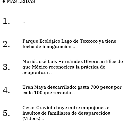
MÁS LEÍDAS
1.
..
2.
Parque Ecológico Lago de Texcoco ya tiene
fecha de inauguración ..
Murió José Luis Hernández Olvera, artífice de
3.
que México reconociera la práctica de
acupuntura ..
4.
Tren Maya descarrilado: gasta 700 pesos por
cada 100 que recauda ..
César Cravioto huye entre empujones e
5.
insultos de familiares de desaparecidos
(Videos) ..