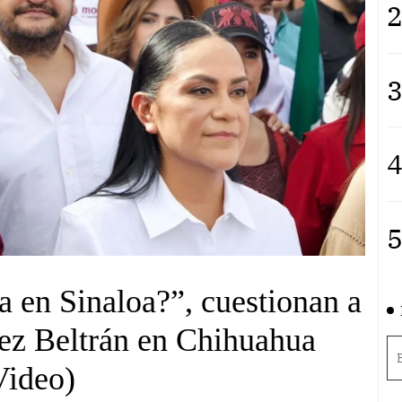
2
3
4
5
 en Sinaloa?”, cuestionan a
z Beltrán en Chihuahua
Video)