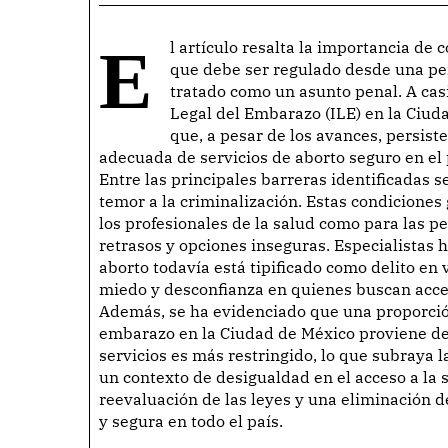
El artículo resalta la importancia de considerar el aborto como un procedimiento médico
que debe ser regulado desde una per
tratado como un asunto penal. A cas
Legal del Embarazo (ILE) en la Ciud
que, a pesar de los avances, persist
adecuada de servicios de aborto seguro en el 
Entre las principales barreras identificadas s
temor a la criminalización. Estas condicione
los profesionales de la salud como para las p
retrasos y opciones inseguras. Especialistas 
aborto todavía está tipificado como delito en 
miedo y desconfianza en quienes buscan acced
Además, se ha evidenciado que una proporción 
embarazo en la Ciudad de México proviene de 
servicios es más restringido, lo que subraya 
un contexto de desigualdad en el acceso a la 
reevaluación de las leyes y una eliminación 
y segura en todo el país.