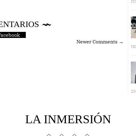
JU
ENTARIOS
Facebook
Newer Comments →
MI
20
LA INMERSIÓN