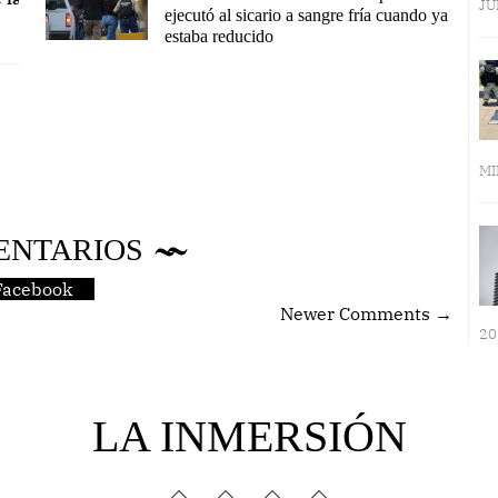
JU
ejecutó al sicario a sangre fría cuando ya
estaba reducido
MI
ENTARIOS
Facebook
Newer Comments →
20
LA INMERSIÓN