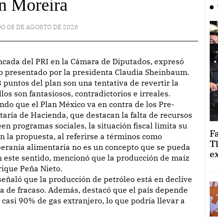
n Moreira
O 08 DE AGOSTO DE 2026
co presentado por la presidenta Claudia Sheinbaum.
 puntos del plan son una tentativa de revertir la
los son fantasiosos, contradictorios e irreales.
do que el Plan México va en contra de los Pre-
taría de Hacienda, que destacan la falta de recursos
n programas sociales, la situación fiscal limita su
F
 la propuesta, al referirse a términos como
T
beranía alimentaria no es un concepto que se pueda
e
En este sentido, mencionó que la producción de maíz
rique Peña Nieto.
señaló que la producción de petróleo está en declive
dola de fracaso. Además, destacó que el país depende
asi 90% de gas extranjero, lo que podría llevar a