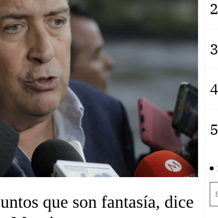
2
3
4
5
ntos que son fantasía, dice