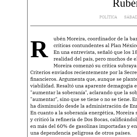
Rubé
POLÍTICA
SÁBAD
Rubén Moreira, coordinador de la bancada del PRI en la Cámara de Diputados, expresó
críticas contundentes al Plan Méxi
En una entrevista, señaló que los 18
realidad del país, pero muchos de el
Moreira comenzó su crítica subrayan
Criterios enviados recientemente por la Secre
financieros. Argumenta que, aunque se plantee
viabilidad. Resaltó una aparente demagogia en
"aumentar la soberanía", aclarando que la so
"aumentar", sino que se tiene o no se tiene. 
ha disminuido desde la administración de En
En cuanto a la soberanía energética, Moreira 
y criticó la refinería de Dos Bocas, calificán
en más del 60% de gasolinas importadas y en c
una dependencia peligrosa de otros países.