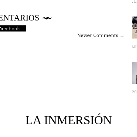
JU
ENTARIOS
Facebook
Newer Comments →
MI
20
LA INMERSIÓN