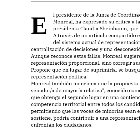
El presidente de la Junta de Coordinación Política de la Cámara de Diputados, Ricardo
Monreal, ha expresado su crítica a la
presidenta Claudia Sheinbaum, que p
A través de un artículo compartido e
del sistema actual de representación
centralización de decisiones y una desconexi
Aunque reconoce estas fallas, Monreal sugier
representación proporcional, sino corregir su
Propone que en lugar de suprimirla, se busq
representación política.
Monreal también menciona que la propuesta 
senador/a de mayoría relativa”, conocido com
que obtenga el segundo lugar en una contienda
competencia territorial entre todos los candida
permitiendo que las voces de minorías sean es
sostiene, podría contribuir a una representac
enfrentan los ciudadanos.