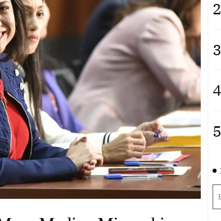
2
3
4
5