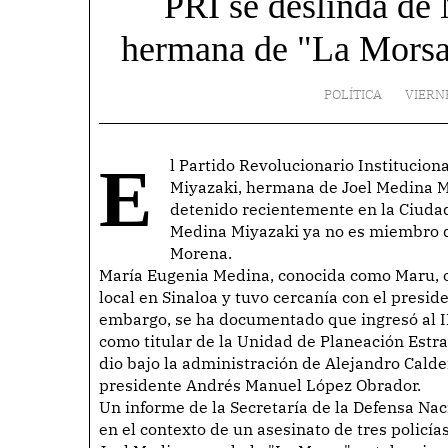
PRI se deslinda de
hermana de "La Morsa"
POLÍTICA
VIERN
El Partido Revolucionario Institucional (PRI) ha tomado distancia de María Eugenia Medina
Miyazaki, hermana de Joel Medina Mi
detenido recientemente en la Ciudad
Medina Miyazaki ya no es miembro d
Morena.
María Eugenia Medina, conocida como Maru, oc
local en Sinaloa y tuvo cercanía con el presi
embargo, se ha documentado que ingresó al 
como titular de la Unidad de Planeación Estra
dio bajo la administración de Alejandro Calde
presidente Andrés Manuel López Obrador.
Un informe de la Secretaría de la Defensa Na
en el contexto de un asesinato de tres policía