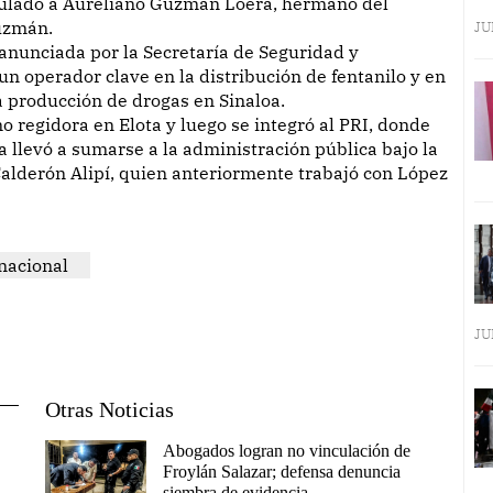
culado a Aureliano Guzmán Loera, hermano del
uzmán.
JU
 anunciada por la Secretaría de Seguridad y
un operador clave en la distribución de fentanilo y en
la producción de drogas en Sinaloa.
 regidora en Elota y luego se integró al PRI, donde
la llevó a sumarse a la administración pública bajo la
alderón Alipí, quien anteriormente trabajó con López
nacional
JU
Otras Noticias
Abogados logran no vinculación de
Froylán Salazar; defensa denuncia
siembra de evidencia