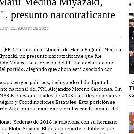
 Maru Medina Miyazaki,
, presunto narcotraficante
ES 07 DE AGOSTO DE 2026
yazaki, un presunto narcotraficante que fue
 de México. La dirección del PRI ha declarado que
el partido, alegando que ahora está asociada con
F
upó cargos políticos, incluyendo el de diputada
T
dente nacional del PRI, Alejandro Moreno Cárdenas. Sin
e
IMSS-Bienestar a finales de 2023 para desempeñarse
tégica y Coordinaciones Estatales. Esta posición se
rón Alipi, quien mantiene vínculos con la familia del
cional (Sedena) de 2018 la relaciona con su hermano
s en Elota, Sinaloa. El mismo reporte establece que