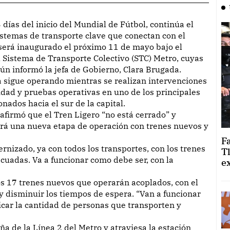
stemas de transporte clave que conectan con el
 será inaugurado el próximo 11 de mayo bajo el
el Sistema de Transporte Colectivo (STC) Metro, cuyas
ún informó la jefa de Gobierno, Clara Brugada.
a sigue operando mientras se realizan intervenciones
idad y pruebas operativas en uno de los principales
onados hacia el sur de la capital.
afirmó que el Tren Ligero “no está cerrado” y
ará una nueva etapa de operación con trenes nuevos y
F
rnizado, ya con todos los transportes, con los trenes
T
ecuadas. Va a funcionar como debe ser, con la
e
s 17 trenes nuevos que operarán acoplados, con el
 y disminuir los tiempos de espera. “Van a funcionar
licar la cantidad de personas que transporten y
ña de la Línea 2 del Metro y atraviesa la estación