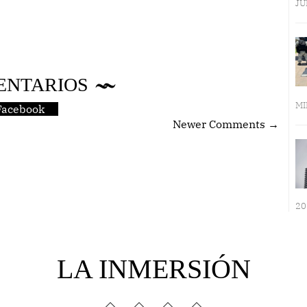
JU
ENTARIOS
MI
Facebook
Newer Comments →
20
LA INMERSIÓN