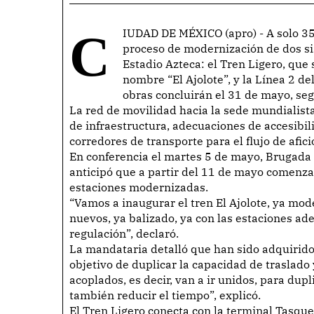
CIUDAD DE MÉXICO (apro) - A solo 35 días del inicio del Mundial de Fútbol, continúa el
proceso de modernización de dos si
Estadio Azteca: el Tren Ligero, que
nombre “El Ajolote”, y la Línea 2 d
obras concluirán el 31 de mayo, seg
La red de movilidad hacia la sede mundialist
de infraestructura, adecuaciones de accesibil
corredores de transporte para el flujo de afici
En conferencia el martes 5 de mayo, Brugada 
anticipó que a partir del 11 de mayo comenz
estaciones modernizadas.
“Vamos a inaugurar el tren El Ajolote, ya mode
nuevos, ya balizado, ya con las estaciones ad
regulación”, declaró.
La mandataria detalló que han sido adquirido
objetivo de duplicar la capacidad de traslado
acoplados, es decir, van a ir unidos, para dup
también reducir el tiempo”, explicó.
El Tren Ligero conecta con la terminal Tasque