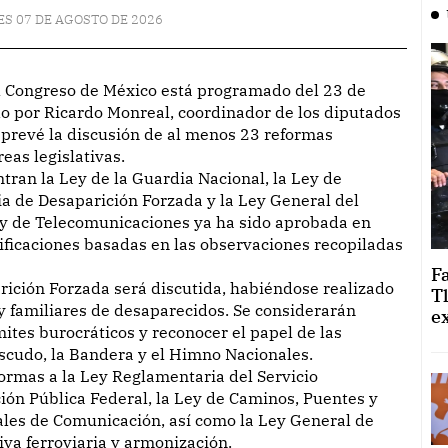
ES 07 DE AGOSTO DE 2026
ado por Ricardo Monreal, coordinador de los diputados
 prevé la discusión de al menos 23 reformas
eas legislativas.
ntran la Ley de la Guardia Nacional, la Ley de
a de Desaparición Forzada y la Ley General del
ey de Telecomunicaciones ya ha sido aprobada en
ificaciones basadas en las observaciones recopiladas
F
ición Forzada será discutida, habiéndose realizado
T
 y familiares de desaparecidos. Se considerarán
e
ites burocráticos y reconocer el papel de las
Escudo, la Bandera y el Himno Nacionales.
formas a la Ley Reglamentaria del Servicio
ción Pública Federal, la Ley de Caminos, Puentes y
ales de Comunicación, así como la Ley General de
va ferroviaria y armonización.