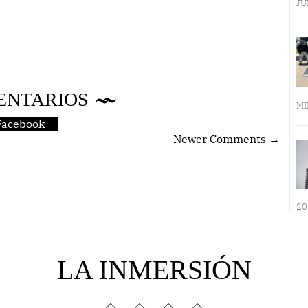
JU
ENTARIOS
MI
Facebook
Newer Comments →
20
LA INMERSIÓN