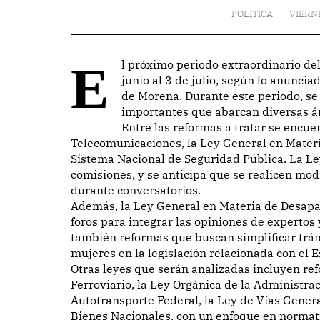
POLÍTICA
VIERN
El próximo periodo extraordinario del Congreso de México está programado del 23 de
junio al 3 de julio, según lo anunci
de Morena. Durante este periodo, se
importantes que abarcan diversas ár
Entre las reformas a tratar se encue
Telecomunicaciones, la Ley General en Materi
Sistema Nacional de Seguridad Pública. La L
comisiones, y se anticipa que se realicen mod
durante conversatorios.
Además, la Ley General en Materia de Desapar
foros para integrar las opiniones de expertos
también reformas que buscan simplificar trám
mujeres en la legislación relacionada con el 
Otras leyes que serán analizadas incluyen re
Ferroviario, la Ley Orgánica de la Administra
Autotransporte Federal, la Ley de Vías Gener
Bienes Nacionales, con un enfoque en normati