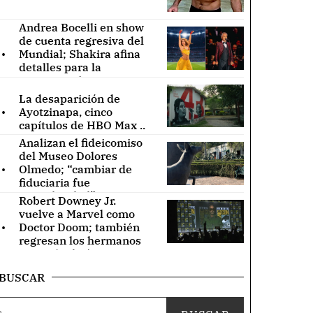
Andrea Bocelli en show
de cuenta regresiva del
.
Mundial; Shakira afina
detalles para la
inauguración ..
La desaparición de
.
Ayotzinapa, cinco
capítulos de HBO Max ..
Analizan el fideicomiso
del Museo Dolores
.
Olmedo; “cambiar de
fiduciaria fue
irregularidad” ..
Robert Downey Jr.
vuelve a Marvel como
.
Doctor Doom; también
regresan los hermanos
Russo (Video) ..
BUSCAR