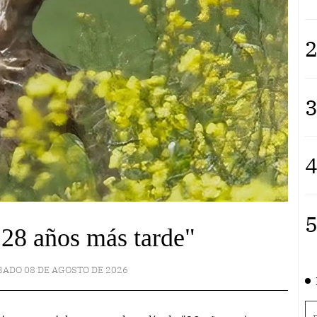
2
3
4
5
28 años más tarde"
BADO 08 DE AGOSTO DE 2026