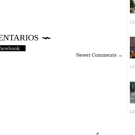
LU
ENTARIOS
Facebook
Newer Comments →
LU
LU