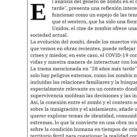
El análisis del género de zombi en el cine, especialmente en la película "28 años más
tarde", presenta una reflexión inter
funcionar como un espejo de las tens
que el western, que ha sido una form
Unidos, el cine de zombis ofrece un
sociedad actual.
La evolución del zombi, desde los muertos viv
que vemos en obras recientes, puede reflejar
crises y miedos; en este caso, el COVID-19 
vidas y nuestra manera de interactuar con lo
La trama mencionada en "28 años más tarde" 
solo hay peligros externos, como los zombis 
incluidas las relaciones familiares y la búsq
especialmente relevante en un contexto donde 
supervivencia moldean las decisiones y las i
Así, la conexión entre el zombi y el contexto 
sobre la inmigración y el aislamiento, añade u
querer explorar temas de identidad, comunida
extremas, lo que la convierte en una obra no 
sobre la condición humana en tiempos de cris
territorio fértil para cuestionar la realidad 