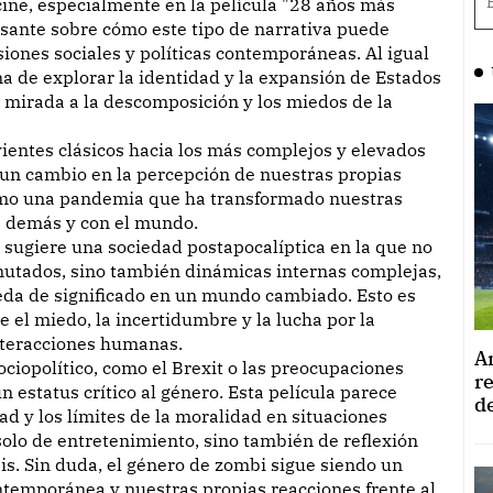
esante sobre cómo este tipo de narrativa puede
iones sociales y políticas contemporáneas. Al igual
a de explorar la identidad y la expansión de Estados
a mirada a la descomposición y los miedos de la
ientes clásicos hacia los más complejos y elevados
 un cambio en la percepción de nuestras propias
como una pandemia que ha transformado nuestras
s demás y con el mundo.
sugiere una sociedad postapocalíptica en la que no
mutados, sino también dinámicas internas complejas,
ueda de significado en un mundo cambiado. Esto es
el miedo, la incertidumbre y la lucha por la
nteracciones humanas.
A
sociopolítico, como el Brexit o las preocupaciones
r
n estatus crítico al género. Esta película parece
d
d y los límites de la moralidad en situaciones
solo de entretenimiento, sino también de reflexión
is. Sin duda, el género de zombi sigue siendo un
contemporánea y nuestras propias reacciones frente al