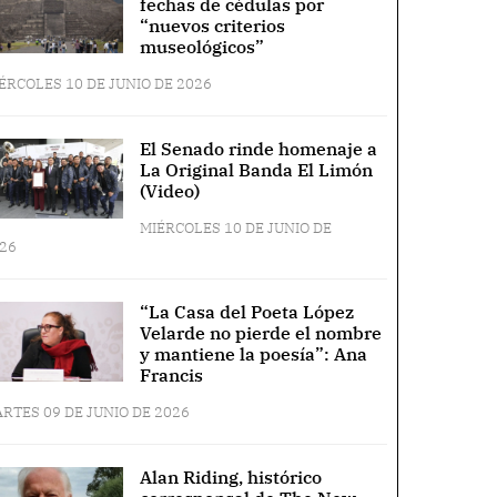
fechas de cédulas por
“nuevos criterios
museológicos”
ÉRCOLES 10 DE JUNIO DE 2026
El Senado rinde homenaje a
La Original Banda El Limón
(Video)
MIÉRCOLES 10 DE JUNIO DE
26
“La Casa del Poeta López
Velarde no pierde el nombre
y mantiene la poesía”: Ana
Francis
RTES 09 DE JUNIO DE 2026
Alan Riding, histórico