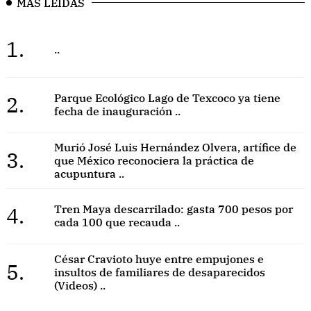
MÁS LEÍDAS
1.
..
2.
Parque Ecológico Lago de Texcoco ya tiene
fecha de inauguración ..
Murió José Luis Hernández Olvera, artífice de
3.
que México reconociera la práctica de
acupuntura ..
4.
Tren Maya descarrilado: gasta 700 pesos por
cada 100 que recauda ..
César Cravioto huye entre empujones e
5.
insultos de familiares de desaparecidos
(Videos) ..