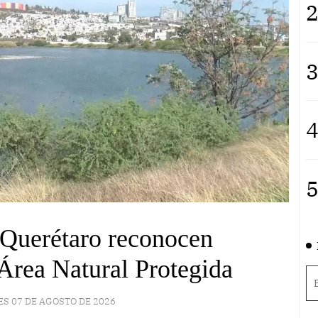
2
3
4
5
 Querétaro reconocen
Área Natural Protegida
ES 07 DE AGOSTO DE 2026