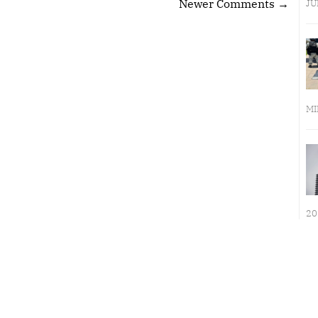
Newer Comments →
JU
MI
20
LA INMERSIÓN