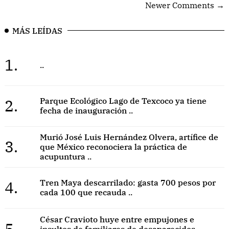
Newer Comments →
MÁS LEÍDAS
1.
..
2.
Parque Ecológico Lago de Texcoco ya tiene
fecha de inauguración ..
Murió José Luis Hernández Olvera, artífice de
3.
que México reconociera la práctica de
acupuntura ..
4.
Tren Maya descarrilado: gasta 700 pesos por
cada 100 que recauda ..
César Cravioto huye entre empujones e
5.
insultos de familiares de desaparecidos