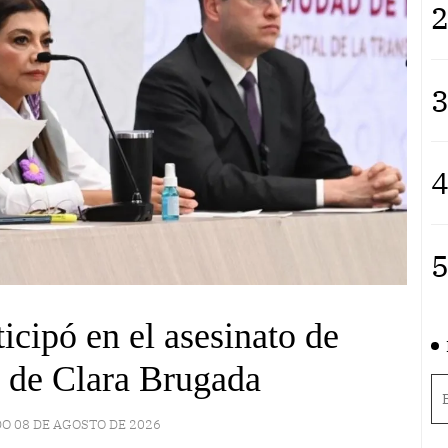
2
3
4
5
icipó en el asesinato de
 de Clara Brugada
O 08 DE AGOSTO DE 2026