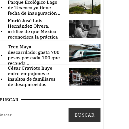
Parque Ecológico Lago
.
de Texcoco ya tiene
fecha de inauguración ..
Murió José Luis
Hernández Olvera,
.
artífice de que México
reconociera la práctica
de acupuntura ..
Tren Maya
.
descarrilado: gasta 700
pesos por cada 100 que
recauda ..
César Cravioto huye
entre empujones e
.
insultos de familiares
de desaparecidos
(Videos) ..
BUSCAR