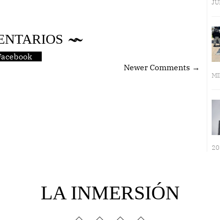
JU
ENTARIOS
Facebook
Newer Comments →
MI
20
LA INMERSIÓN