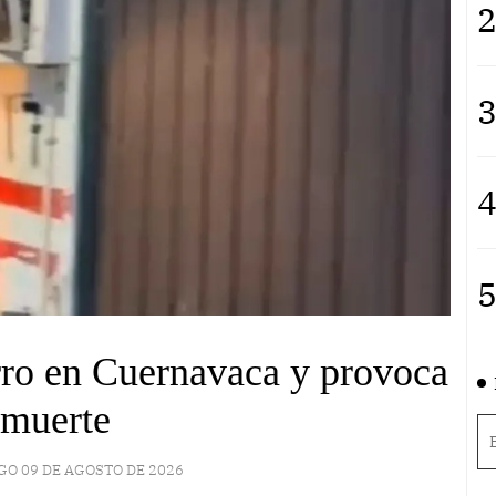
2
3
4
5
ro en Cuernavaca y provoca
 muerte
O 09 DE AGOSTO DE 2026