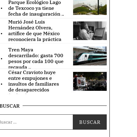
Parque Ecológico Lago
.
de Texcoco ya tiene
fecha de inauguración ..
Murió José Luis
Hernández Olvera,
.
artífice de que México
reconociera la práctica
de acupuntura ..
Tren Maya
.
descarrilado: gasta 700
pesos por cada 100 que
recauda ..
César Cravioto huye
entre empujones e
.
insultos de familiares
de desaparecidos
(Videos) ..
BUSCAR