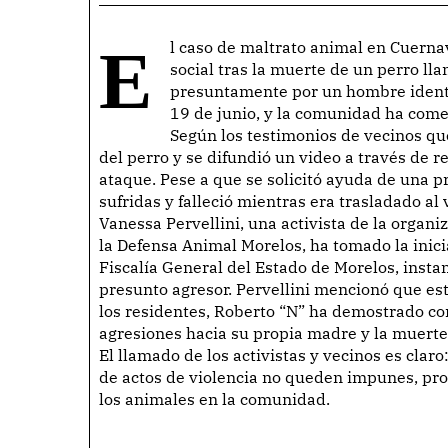
El caso de maltrato animal en Cuernavaca, Morelos, ha generado una fuerte indignación
social tras la muerte de un perro l
presuntamente por un hombre identi
19 de junio, y la comunidad ha comen
Según los testimonios de vecinos que
del perro y se difundió un video a través de 
ataque. Pese a que se solicitó ayuda de una pr
sufridas y falleció mientras era trasladado al 
Vanessa Pervellini, una activista de la organ
la Defensa Animal Morelos, ha tomado la inici
Fiscalía General del Estado de Morelos, insta
presunto agresor. Pervellini mencionó que est
los residentes, Roberto “N” ha demostrado c
agresiones hacia su propia madre y la muerte
El llamado de los activistas y vecinos es claro
de actos de violencia no queden impunes, pr
los animales en la comunidad.