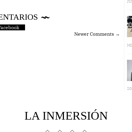
JU
ENTARIOS
Facebook
Newer Comments →
MI
20
LA INMERSIÓN