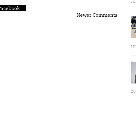
JU
Facebook
Newer Comments →
MI
20
LA INMERSIÓN